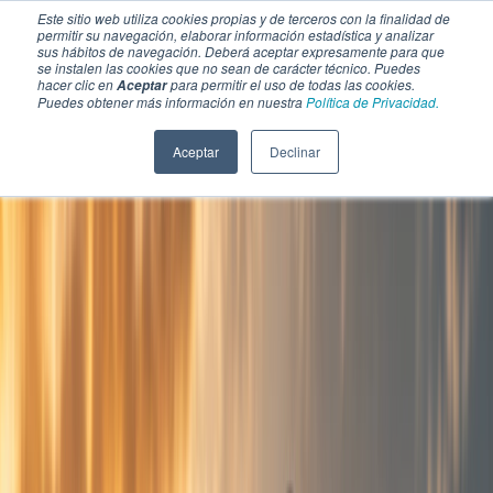
Este sitio web utiliza cookies propias y de terceros con la finalidad de
permitir su navegación, elaborar información estadística y analizar
sus hábitos de navegación. Deberá aceptar expresamente para que
se instalen las cookies que no sean de carácter técnico. Puedes
hacer clic en
para permitir el uso de todas las cookies.
Aceptar
Puedes obtener más información en nuestra
Política de Privacidad.
Aceptar
Declinar
SECCIONES
EBOOKS
MULTIMEDIA
NEWSLETTERS
EVENTO
BOLSA DE TRABAJO
Soluciones y tecnología alimentaria
Bebidas
Lácteos y derivados
Panificación y snacks
Cárnicos y alternativas plant-based
Confitería